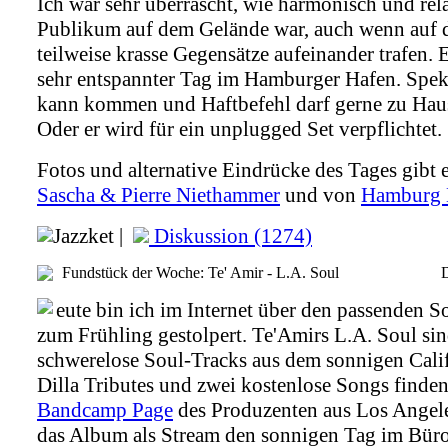
Ich war sehr überrascht, wie harmonisch und rel
Publikum auf dem Gelände war, auch wenn auf 
teilweise krasse Gegensätze aufeinander trafen. 
sehr entspannter Tag im Hamburger Hafen. Spe
kann kommen und Haftbefehl darf gerne zu Haus
Oder er wird für ein unplugged Set verpflichtet.
Fotos und alternative Eindrücke des Tages gibt 
Sascha & Pierre Niethammer
und von
Hamburg 
Jazzket |
Diskussion (1274)
Fundstück der Woche: Te' Amir - L.A. Soul
D
eute bin ich im Internet über den passenden 
zum Frühling gestolpert. Te'Amirs L.A. Soul si
schwerelose Soul-Tracks aus dem sonnigen Cali
Dilla Tributes und zwei kostenlose Songs finden
Bandcamp Page
des Produzenten aus Los Angele
das Album als Stream den sonnigen Tag im Büro